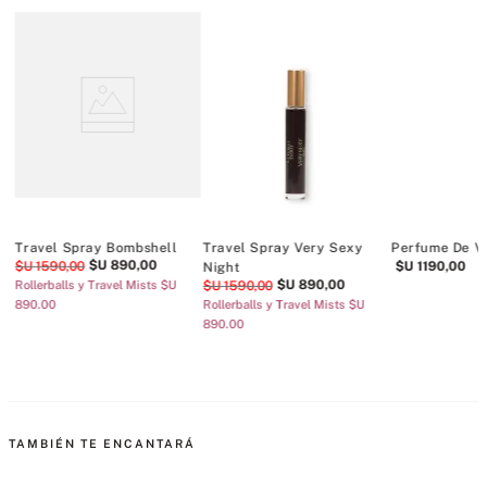
Travel Spray Bombshell
Travel Spray Very Sexy
Perfume De Vi
$U
890
,
00
$U
1590
,
00
$U
1190
,
00
Night
$U
890
,
00
Rollerballs y Travel Mists $U
$U
1590
,
00
890.00
Rollerballs y Travel Mists $U
890.00
TAMBIÉN TE ENCANTARÁ