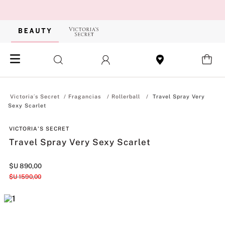
Fragancias
Rollerball
Travel Spray Very
Sexy Scarlet
VICTORIA'S SECRET
Travel Spray Very Sexy Scarlet
$U
890
,
00
$U
1590
,
00