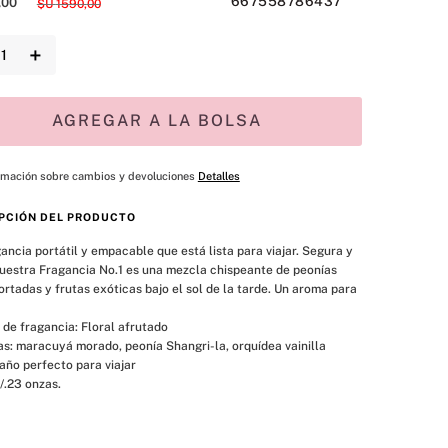
667558786437
,
00
$U
1590
,
00
＋
AGREGAR A LA BOLSA
rmación sobre cambios y devoluciones
Detalles
PCIÓN DEL PRODUCTO
ancia portátil y empacable que está lista para viajar. Segura y 
uestra Fragancia No.1 es una mezcla chispeante de peonías 
ortadas y frutas exóticas bajo el sol de la tarde. Un aroma para 
ml/.23 onzas.