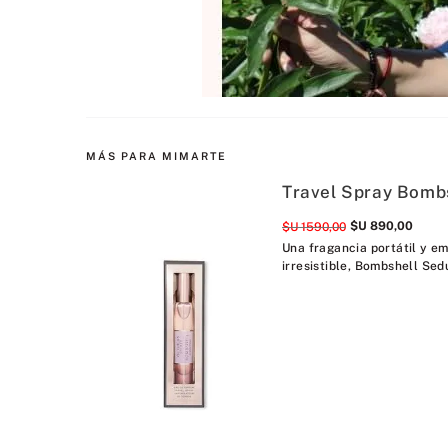
MÁS PARA MIMARTE
Travel Spray Bomb
$U
890
,
00
$U
1590
,
00
Una fragancia portátil y em
irresistible, Bombshell Sedu