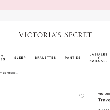
TÉRMINOS MÁS BUSCADOS
1
.
body splash
LABIALES
 Y
SLEEP
BRALETTES
PANTIES
Y
NES
2
.
perfumes
NAILCARE
3
.
pijama
ay Bombshell
4
.
ropa interior
5
.
vainilla
VICTOR
6
.
bombshell
Trav
7
.
splash