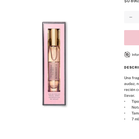
$U
890
8
.
bare vanilla
9
.
mist
－
10
.
body
Info
DESCRI
Una frag
audaz, n
recién c
llevar.  

•	Tipo de fragancia: Floral afrutado

•	Notas: maracuyá morado, peonía Shangri-la, orquídea vainilla

•	Tamaño perfecto para viajar

•	7 