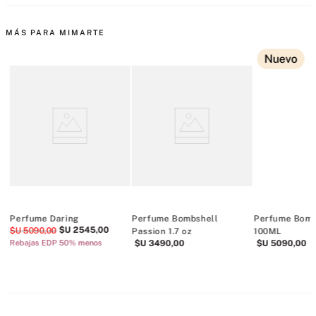
MÁS PARA MIMARTE
Nuevo
Perfume Daring
Perfume Bombshell
Perfume Bomb
$U
2545
,
00
$U
5090
,
00
Passion 1.7 oz
100ML
Rebajas EDP 50% menos
$U
3490
,
00
$U
5090
,
00