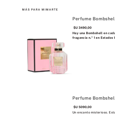
MÁS PARA MIMARTE
Perfume Bombshell
$U
3490
,
00
Hay una Bombshell en cada 
fragancia n.º 1 en Estados
Perfume Bombshel
$U
5090
,
00
Un encanto misterioso. Esta