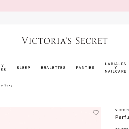
TÉRMINOS MÁS BUSCADOS
1
.
body splash
LABIALES
 Y
SLEEP
BRALETTES
PANTIES
Y
NES
2
.
perfumes
NAILCARE
3
.
ropa interior
ry Sexy
4
.
pijama
5
.
vainilla
VICTOR
6
.
bombshell
Perf
7
.
splash