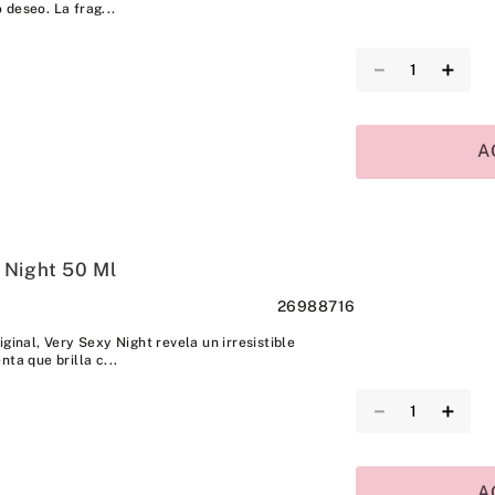
 deseo. La frag...
－
＋
A
 Night 50 Ml
26988716
iginal, Very Sexy Night revela un irresistible
ta que brilla c...
－
＋
A