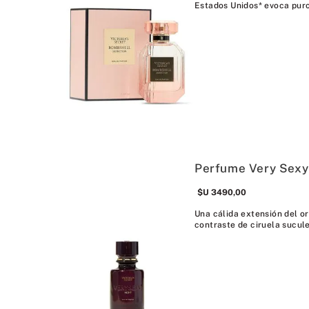
Estados Unidos* evoca puro
Perfume Very Sexy
$U
3490
,
00
Una cálida extensión del or
contraste de ciruela suculen