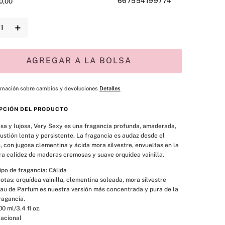
667554199774
0
,
00
＋
AGREGAR A LA BOLSA
rmación sobre cambios y devoluciones
Detalles
PCIÓN DEL PRODUCTO
a y lujosa, Very Sexy es una fragancia profunda, amaderada, 
stión lenta y persistente. La fragancia es audaz desde el 
o, con jugosa clementina y ácida mora silvestre, envueltas en la 
a calidez de maderas cremosas y suave orquídea vainilla.
ipo de fragancia: Cálida
otas: orquídea vainilla, clementina soleada, mora silvestre
au de Parfum es nuestra versión más concentrada y pura de la 
ragancia.
00 ml/3.4 fl oz.
acional