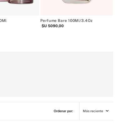
50Ml
Perfume Bare 100Ml/3.4Oz
$U
5090
,
00
Más reciente