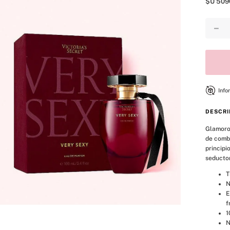
$U
509
8
.
mist
9
.
body
－
10
.
bare vanilla
Info
DESCRI
Glamoros
de combu
principi
seductor
T
N
E
f
1
N