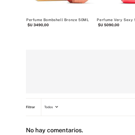
Perfume Bombshell Bronze 50ML
Perfume Very Sexy 
$U
3490
,
00
$U
5090
,
00
Todos
No hay comentarios.