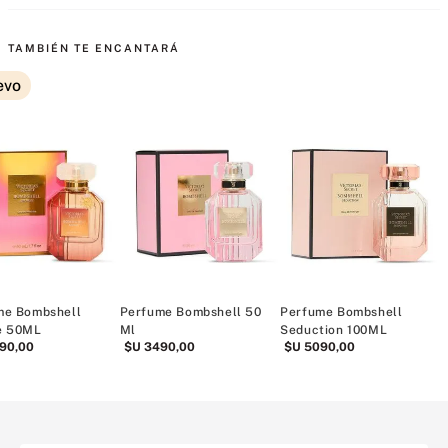
TAMBIÉN TE ENCANTARÁ
evo
me Bombshell
Perfume Bombshell 50
Perfume Bombshell
P
e 50ML
Ml
Seduction 100ML
90
,
00
$U
3490
,
00
$U
5090
,
00