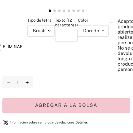
Tipo de letra
Texto (12
Color
Acepto
caracteres)
produc
Brush
Dorado
abiert
realiza
person
s
ELIMINAR
No se 
,
devolu
luego 
produc
person
－
＋
AGREGAR A LA BOLSA
Información sobre cambios y devoluciones
Detalles