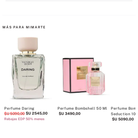
MÁS PARA MIMARTE
m
Perfume Daring
Perfume Bombshell 50 Ml
Perfume Bomb
$U
2545
,
00
$U
5090
,
00
$U
3490
,
00
Seduction 10
Rebajas EDP 50% menos
$U
5090
,
00