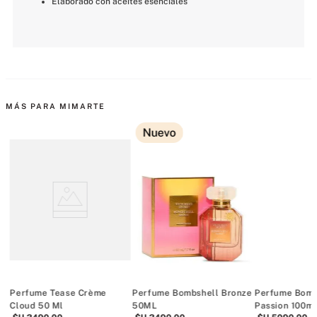
Elaborado con aceites esenciales
MÁS PARA MIMARTE
Nuevo
Perfume Tease Crème
Perfume Bombshell Bronze
Perfume Bomb
Cloud 50 Ml
50ML
Passion 100m