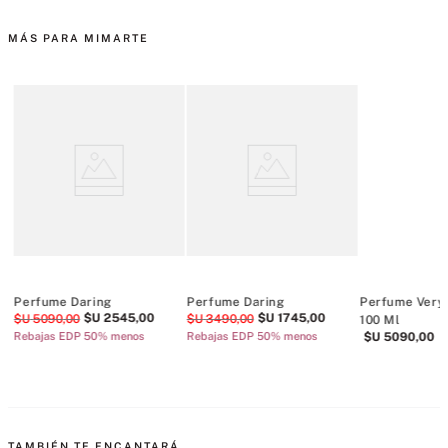
MÁS PARA MIMARTE
Perfume Daring
Perfume Daring
Perfume Very
$U
2545
,
00
$U
1745
,
00
$U
5090
,
00
$U
3490
,
00
100 Ml
Rebajas EDP 50% menos
Rebajas EDP 50% menos
$U
5090
,
00
TAMBIÉN TE ENCANTARÁ