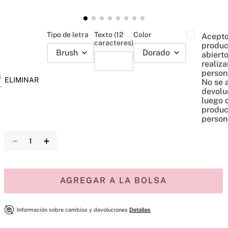
Tipo de letra
Texto (12
Color
Acepto
caracteres)
produc
Brush
Dorado
abiert
realiza
person
s
ELIMINAR
No se 
,
devolu
luego 
produc
person
－
＋
AGREGAR A LA BOLSA
Información sobre cambios y devoluciones
Detalles