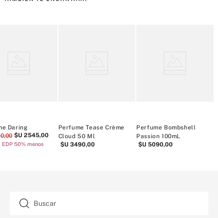
me Daring
Perfume Tease Crème
Perfume Bombshell
$U
2545
,
00
90
,
00
Cloud 50 Ml
Passion 100mL
V
s EDP 50% menos
$U
3490
,
00
$U
5090
,
00
Buscar