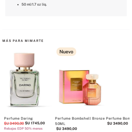
50 ml/1.7 oz líq.
MÁS PARA MIMARTE
Nuevo
Perfume Daring
Perfume Bombshell Bronze
Perfume Bomb
$U
1745
,
00
$U
3490
,
00
$U
3490
,
00
50ML
Rebajas EDP 50% menos
$U
3490
,
00