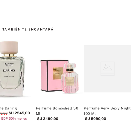
TAMBIÉN TE ENCANTARÁ
me Daring
Perfume Bombshell 50
Perfume Very Sexy Night
$U
2545
,
00
90
,
00
Ml
100 Ml
V
s EDP 50% menos
$U
3490
,
00
$U
5090
,
00