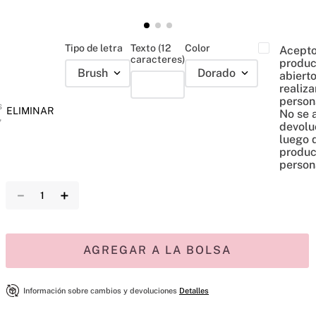
Tipo de letra
Texto (12
Color
Acepto
caracteres)
produc
Brush
Dorado
abiert
realiza
person
s
ELIMINAR
No se 
,
devolu
luego 
produc
person
－
＋
AGREGAR A LA BOLSA
Información sobre cambios y devoluciones
Detalles