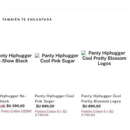
MÁS PARA MIMARTE
k
Panty Hiphugger Cool VS
Panty Hiphugger Cool
Panty Hiphugg
White
Pretty Blossom Logos
Stripes
$U
890
,
00
$U
890
,
00
$U
890
,
00
Panties Cotton 5 x $U 2.790.00
Panties Cotton 5 x $U 2.790.00
Panties Cotton 5