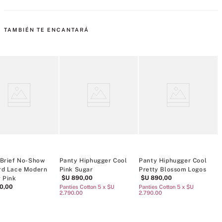
TAMBIÉN TE ENCANTARÁ
 Brief No-Show
Panty Hiphugger Cool
Panty Hiphugger Cool
P
rd Lace Modern
Pink Sugar
Pretty Blossom Logos
P
$U
890
,
00
$U
890
,
00
 Pink
0
,
00
Panties Cotton 5 x $U
Panties Cotton 5 x $U
P
2.790.00
2.790.00
2