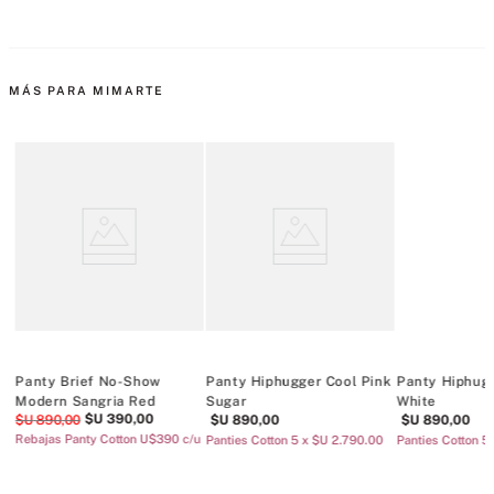
MÁS PARA MIMARTE
w
Panty Brief No-Show
Panty Hiphugger Cool Pink
Panty Hiphug
Modern Sangria Red
Sugar
White
$U
390
,
00
$U
890
,
00
$U
890
,
00
$U
890
,
00
/u
Rebajas Panty Cotton U$390 c/u
Panties Cotton 5 x $U 2.790.00
Panties Cotton 5