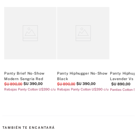
Panty Brief No-Show
Panty Hiphugger No-Show
Panty Hiphugg
Modern Sangria Red
Black
Lavender Vs 
$U
390
,
00
$U
390
,
00
$U
890
,
00
$U
890
,
00
$U
890
,
00
/u
Rebajas Panty Cotton U$390 c/u
Rebajas Panty Cotton U$390 c/u
Panties Cotton 5
TAMBIÉN TE ENCANTARÁ