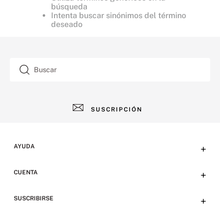
búsqueda
Intenta buscar sinónimos del término
deseado
Buscar
SUSCRIPCIÓN
AYUDA
+
Contacto
CUENTA
+
Tiendas
Tu cuenta
SUSCRIBIRSE
+
Preguntas frecuentes
Emails
Envíos y devoluciones