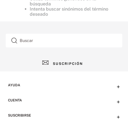
búsqueda
Intenta buscar sinónimos del término
deseado
Buscar
SUSCRIPCIÓN
AYUDA
+
Contacto
CUENTA
+
Tiendas
Tu cuenta
SUSCRIBIRSE
+
Preguntas frecuentes
Emails
Envíos y devoluciones