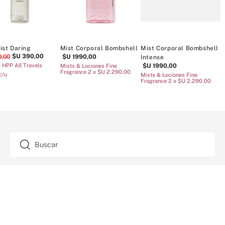
Mist Corporal Bombshell
Mist Corporal Bombshell
Mist Corporal
$U
1990
,
00
Seduction
Fleur
$U
1990
,
00
$U
1990
,
00
Mists & Lociones Fine Fragrance
2 x $U 2.290.00
Mists & Lociones Fine Fragrance
Mists & Lociones
2 x $U 2.290.00
2 x $U 2.290.00
TAMBIÉN TE ENCANTARÁ