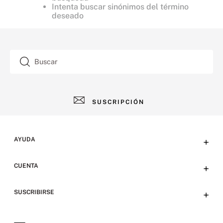
Intenta buscar sinónimos del término
deseado
Buscar
SUSCRIPCIÓN
AYUDA
+
Contacto
CUENTA
+
Tiendas
Tu cuenta
SUSCRIBIRSE
+
Preguntas frecuentes
Emails
Envíos y devoluciones