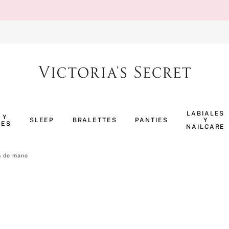
TÉRMINOS MÁS BUSCADOS
1
.
body splash
LABIALES
 Y
SLEEP
BRALETTES
PANTIES
Y
NES
2
.
perfumes
NAILCARE
3
.
pijama
s de mano
4
.
ropa interior
5
.
vainilla
6
.
bombshell
7
.
splash