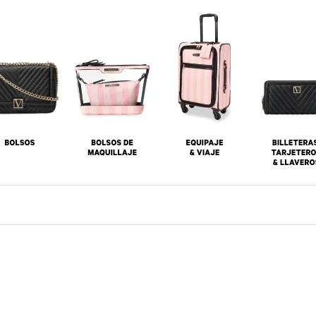
8
.
mist
9
.
body
10
.
bare vanilla