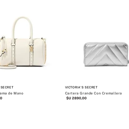
 SECRET
VICTORIA'S SECRET
Dama de Mano
Cartera Grande Con Cremallera
0
$U
2890
,
00