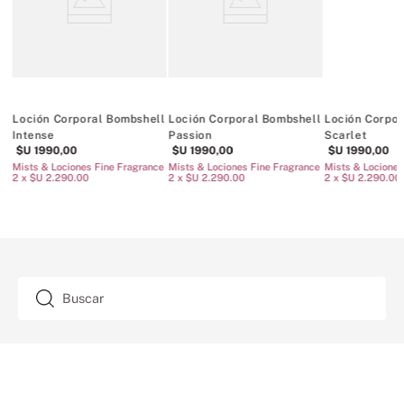
Loción Corporal Bombshell
Loción Corporal Bombshell
Loción Corpor
Intense
Passion
Scarlet
$U
1990
,
00
$U
1990
,
00
$U
1990
,
00
ce
Mists & Lociones Fine Fragrance
Mists & Lociones Fine Fragrance
Mists & Lociones
2 x $U 2.290.00
2 x $U 2.290.00
2 x $U 2.290.00
Buscar
SUSCRIPCIÓN