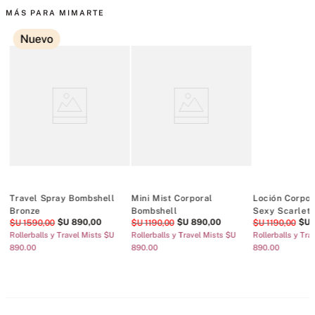
MÁS PARA MIMARTE
Nuevo
s
Travel Spray Bombshell
Mini Mist Corporal
Loción Corpor
Bronze
Bombshell
Sexy Scarlet
$U
890
,
00
$U
890
,
00
$U
$U
1590
,
00
$U
1190
,
00
$U
1190
,
00
Rollerballs y Travel Mists $U
Rollerballs y Travel Mists $U
Rollerballs y Tra
890.00
890.00
890.00