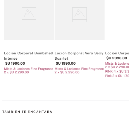
Loción Corporal Bombshell
Loción Corporal Very Sexy
Loción Corpor
$U
2390
,
00
Intense
Scarlet
$U
1990
,
00
$U
1990
,
00
Mists & Lociones
2 x $U 2.290.00
ce
Mists & Lociones Fine Fragrance
Mists & Lociones Fine Fragrance
PINK 4 x $U 3.3
2 x $U 2.290.00
2 x $U 2.290.00
Pink 2 x $U 1.79
TAMBIÉN TE ENCANTARÁ