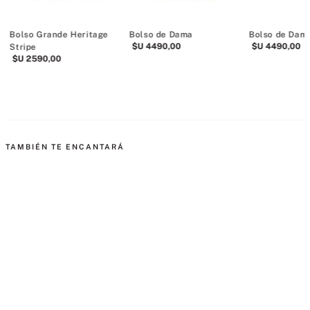
Bolso Grande Heritage
Bolso de Dama
Bolso de Dam
$U
4490
,
00
$U
4490
,
00
Stripe
$U
2590
,
00
os
TAMBIÉN TE ENCANTARÁ