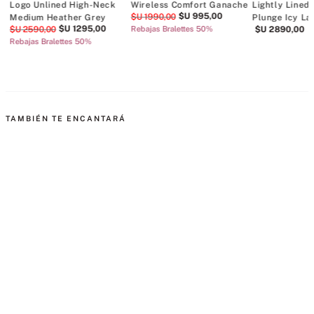
Logo Unlined High-Neck
Wireless Comfort Ganache
Lightly Lined
$U
995
,
00
$U
1990
,
00
Medium Heather Grey
Plunge Icy La
$U
1295
,
00
$U
2590
,
00
Rebajas Bralettes 50%
$U
2890
,
00
Rebajas Bralettes 50%
TAMBIÉN TE ENCANTARÁ
te Lightly Lined
Bralette The CoolBra™
Bralette The CoolBra™
B