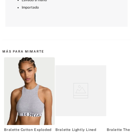
Lavado a mano
Importado
MÁS PARA MIMARTE
ck
Bralette Cotton Exploded
Bralette Lightly Lined
Bralette The