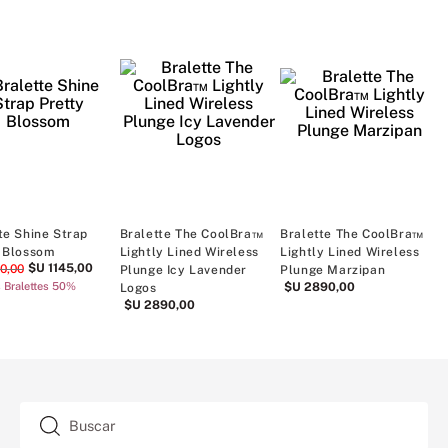
ck
Bralette The CoolBra™
Bralette The CoolBra™
Bralette Logo
Lightly Lined Wireless
Lightly Lined Wireless
Smooth Longl
Plunge Icy Lavender Logos
Plunge Marzipan
Black
$U
2890
,
00
$U
2890
,
00
$U
3190
,
00
TAMBIÉN TE ENCANTARÁ