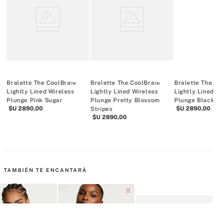
ck
Bralette The CoolBra™
Bralette The CoolBra™
Bralette The
Lightly Lined Wireless
Lightly Lined Wireless
Lightly Lined
Plunge Pink Sugar
Plunge Pretty Blossom
Plunge Black
$U
2890
,
00
$U
2890
,
00
Stripes
$U
2890
,
00
TAMBIÉN TE ENCANTARÁ