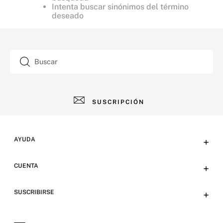
Intenta buscar sinónimos del término
deseado
Buscar
SUSCRIPCIÓN
AYUDA
+
Contacto
CUENTA
+
Tiendas
Tu cuenta
SUSCRIBIRSE
+
Preguntas frecuentes
Emails
Envíos y devoluciones