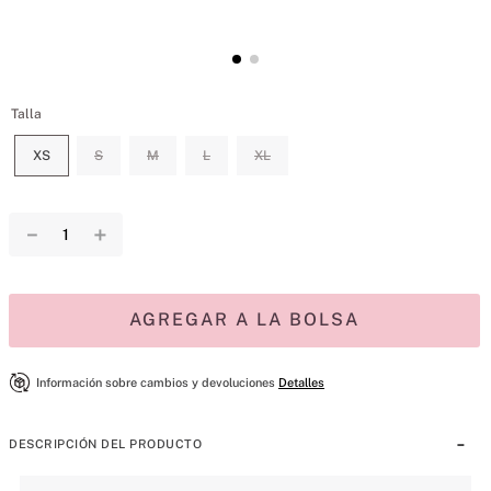
Talla
XS
S
M
L
XL
－
＋
AGREGAR A LA BOLSA
Información sobre cambios y devoluciones
Detalles
DESCRIPCIÓN DEL PRODUCTO