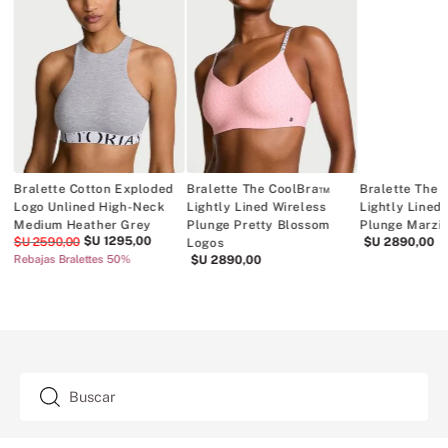
ck
Bralette Cotton Exploded
Bralette The CoolBra™
Bralette The
Logo Unlined High-Neck
Lightly Lined Wireless
Lightly Lined
Medium Heather Grey
Plunge Pretty Blossom
Plunge Marzi
$U
1295
,
00
$U
2590
,
00
$U
2890
,
00
Logos
Rebajas Bralettes 50%
$U
2890
,
00
TAMBIÉN TE ENCANTARÁ