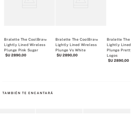
ck
Bralette The CoolBra™
Bralette The CoolBra™
Bralette The
Lightly Lined Wireless
Lightly Lined Wireless
Lightly Lined
Plunge Pink Sugar
Plunge Vs White
Plunge Pretty
$U
2890
,
00
$U
2890
,
00
Logos
$U
2890
,
00
TAMBIÉN TE ENCANTARÁ