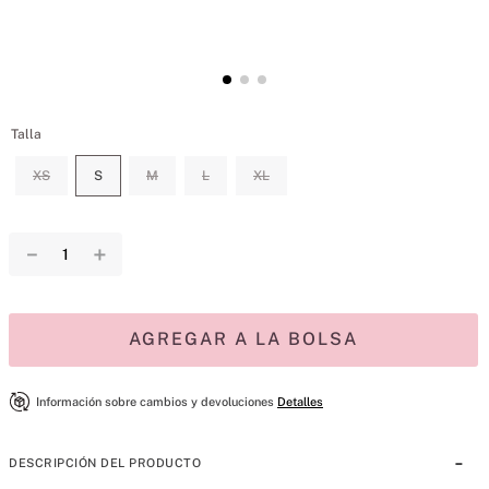
Talla
XS
S
M
L
XL
－
＋
AGREGAR A LA BOLSA
Información sobre cambios y devoluciones
Detalles
DESCRIPCIÓN DEL PRODUCTO