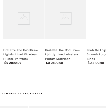
ck
Bralette The CoolBra™
Bralette The CoolBra™
Bralette Logo
Lightly Lined Wireless
Lightly Lined Wireless
Smooth Longl
Plunge Vs White
Plunge Marzipan
Black
$U
2890
,
00
$U
2890
,
00
$U
3190
,
00
TAMBIÉN TE ENCANTARÁ