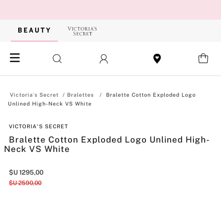
Bralettes
Bralette Cotton Exploded Logo
Unlined High-Neck VS White
VICTORIA'S SECRET
Bralette Cotton Exploded Logo Unlined High-
Neck VS White
$U
1295
,
00
$U
2590
,
00