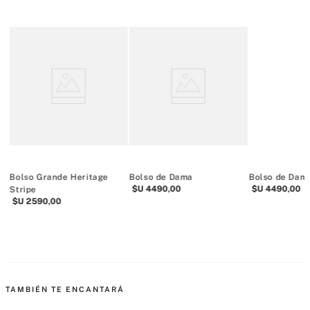
Bolso Grande Heritage
Bolso de Dama
Bolso de Dam
$U
4490
,
00
$U
4490
,
00
Stripe
$U
2590
,
00
os
TAMBIÉN TE ENCANTARÁ