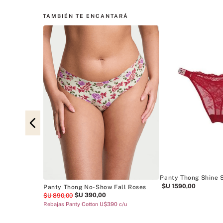
TAMBIÉN TE ENCANTARÁ
st Pink
90.00
Panty Thong Shine 
$U
1590
,
00
Panty Thong No-Show Fall Roses
$U
390
,
00
$U
890
,
00
Rebajas Panty Cotton U$390 c/u