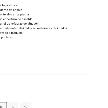
e baja altura
dorno de encaje
orte alto en la pierna
in cobertura de espalda
anel de refuerzo de algodón
arcialmente fabricado con materiales reciclados.
avado a máquina
mportado
M
L
XL