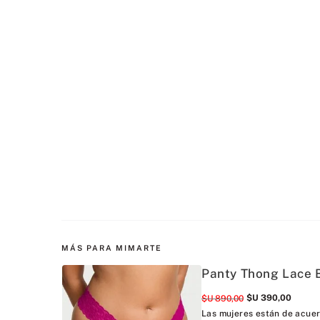
MÁS PARA MIMARTE
Panty Thong Lace B
$U
390
,
00
$U
890
,
00
Las mujeres están de acuer