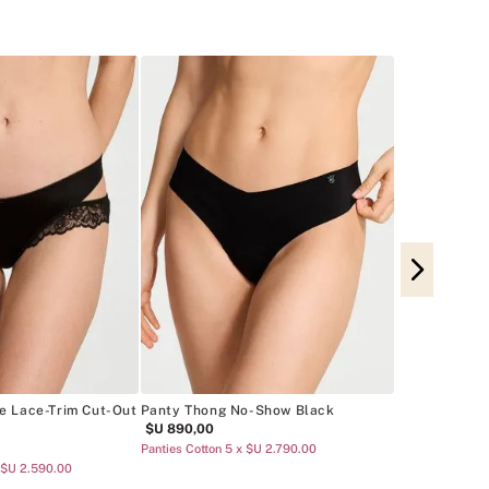
Panty Thong 
Leg
$U
1290
,
00
Panties Glamour
e Lace-Trim Cut-Out
Panty Thong No-Show Black
$U
890
,
00
Panties Cotton 5 x $U 2.790.00
 $U 2.590.00