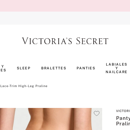
TÉRMINOS MÁS BUSCADOS
1
.
body splash
LABIALES
 Y
SLEEP
BRALETTES
PANTIES
Y
NES
2
.
perfumes
NAILCARE
3
.
ropa interior
Lace-Trim High-Leg Praline
4
.
pijama
5
.
vainilla
VICTOR
6
.
bombshell
Pant
7
.
splash
Prali