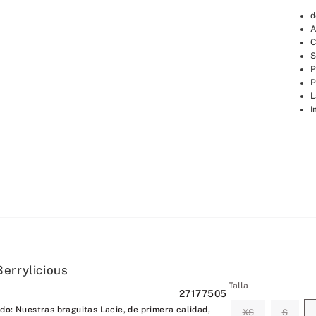
d
A
C
S
P
P
L
I
errylicious
Talla
27177505
do: Nuestras braguitas Lacie, de primera calidad,
XS
S