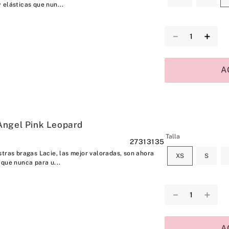
 elásticas que nun...
－
＋
A
Angel Pink Leopard
Talla
27313135
stras bragas Lacie, las mejor valoradas, son ahora
XS
S
 que nunca para u...
－
＋
A