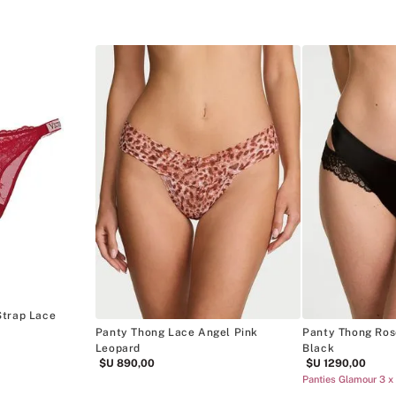
Strap Lace
Panty Thong Lace Angel Pink
Panty Thong Ros
Leopard
Black
$U
890
,
00
$U
1290
,
00
Panties Glamour 3 x