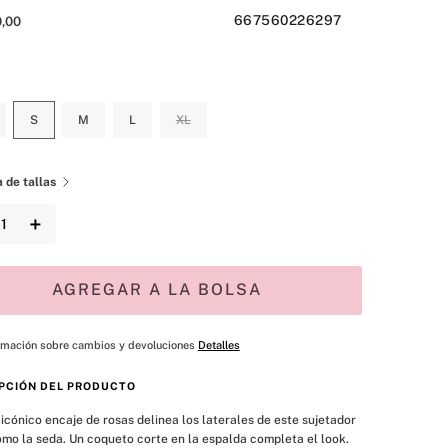
667560226297
0
,
00
S
M
L
XL
 de tallas
＋
AGREGAR A LA BOLSA
rmación sobre cambios y devoluciones
Detalles
PCIÓN DEL PRODUCTO
icónico encaje de rosas delinea los laterales de este sujetador 
mo la seda. Un coqueto corte en la espalda completa el look.