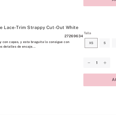
e Lace-Trim Strappy Cut-Out White
Talla
27269634
y con capas, y esta braguita lo consigue con
XS
S
os detalles de encaje...
－
＋
A