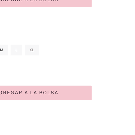
M
L
XL
GREGAR A LA BOLSA