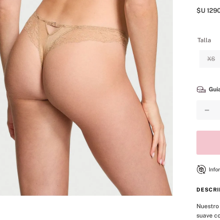
8
.
mist
$U
129
9
.
body
10
.
bare vanilla
Talla
XS
Guia
－
Info
DESCRI
Nuestro 
suave co