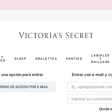
TÉRMINOS MÁS BUSCADOS
1
.
body splash
LABIALES
 Y
SLEEP
BRALETTES
PANTIES
Y
NES
2
.
perfumes
NAILCARE
3
.
pijama
 una opción para entrar
Entrar con e-mail y c
4
.
ropa interior
ÓDIGO DE ACCESO POR E-MAIL
5
.
vainilla
6
.
bombshell
7
.
splash
Olvidé 