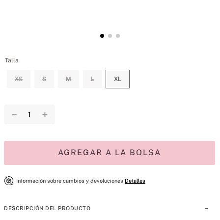
Talla
XS
S
M
L
XL
－
＋
AGREGAR A LA BOLSA
Información sobre cambios y devoluciones
Detalles
DESCRIPCIÓN DEL PRODUCTO