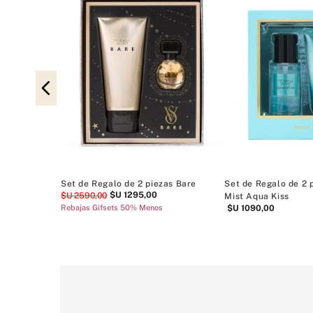
Set de Regalo de 2 piezas Bare
Set de Regalo de 2 
$U
1295
,
00
$U
2590
,
00
Mist Aqua Kiss
Rebajas Gifsets 50% Menos
$U
1090
,
00