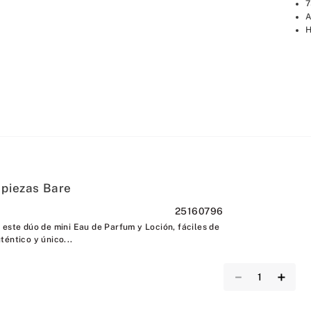
7
A
H
 piezas Bare
25160796
 este dúo de mini Eau de Parfum y Loción, fáciles de
téntico y único...
－
＋