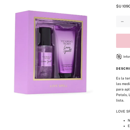
8
.
bare vanilla
$U
109
9
.
mist
－
10
.
body
Info
DESCRI
Es la te
las medi
para apl
Petals, 
lista.
LOVE S
N
E