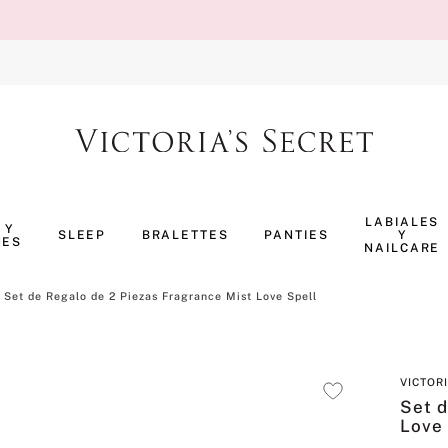
TÉRMINOS MÁS BUSCADOS
1
.
body splash
LABIALES
 Y
SLEEP
BRALETTES
PANTIES
Y
NES
2
.
perfumes
NAILCARE
3
.
pijama
Set de Regalo de 2 Piezas Fragrance Mist Love Spell
4
.
ropa interior
5
.
vainilla
VICTOR
6
.
bombshell
Set d
7
.
splash
Love 