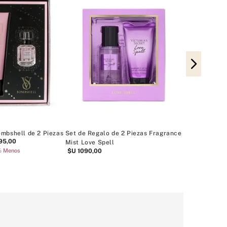
Set de regalo
Summer Favor
Parfum con f
archivo.
$U
4490
,
00
mbshell de 2 Piezas
Set de Regalo de 2 Piezas Fragrance
95
,
00
Mist Love Spell
% Menos
$U
1090
,
00