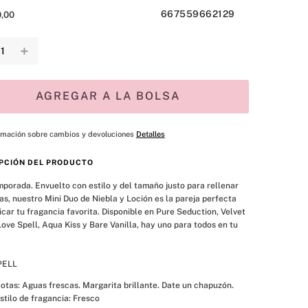
667559662129
0
,
00
＋
AGREGAR A LA BOLSA
rmación sobre cambios y devoluciones
Detalles
PCIÓN DEL PRODUCTO
mporada. Envuelto con estilo y del tamaño justo para rellenar 
as, nuestro Mini Duo de Niebla y Loción es la pareja perfecta 
icar tu fragancia favorita. Disponible en Pure Seduction, Velvet 
Love Spell, Aqua Kiss y Bare Vanilla, hay uno para todos en tu 
PELL
otas: Aguas frescas. Margarita brillante. Date un chapuzón.
stilo de fragancia: Fresco