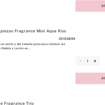
A
 piezas Fragrance Mist Aqua Kiss
25160899
on estilo y del tamaño justo para rellenar las
 Niebla y Loción es...
－
＋
A
e Fragrance Trio