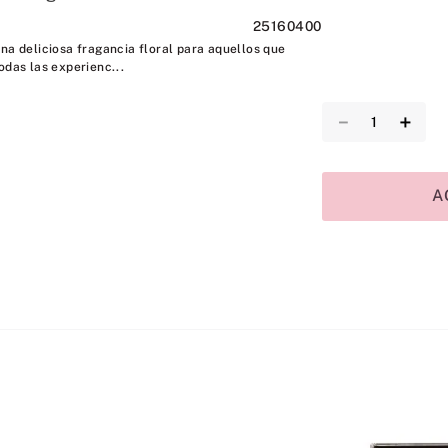
25160400
na deliciosa fragancia floral para aquellos que
odas las experienc...
－
＋
A