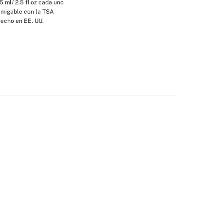
5 ml/ 2.5 fl oz cada uno
migable con la TSA
echo en EE. UU.