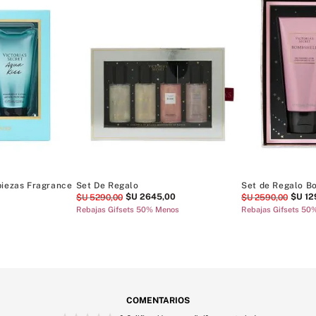
piezas Fragrance
Set De Regalo
Set de Regalo Bo
$U
2645
,
00
$U
12
$U
5290
,
00
$U
2590
,
00
Rebajas Gifsets 50% Menos
Rebajas Gifsets 50
COMENTARIOS