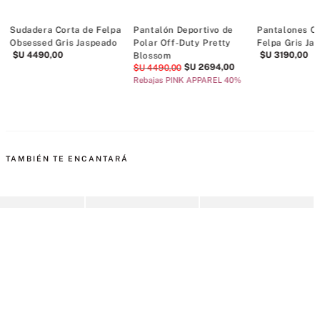
Sudadera Corta de Felpa
Pantalón Deportivo de
Pantalones Co
Obsessed Gris Jaspeado
Polar Off-Duty Pretty
Felpa Gris Ja
$U
4490
,
00
$U
3190
,
00
Blossom
$U
2694
,
00
$U
4490
,
00
Rebajas PINK APPAREL 40%
TAMBIÉN TE ENCANTARÁ