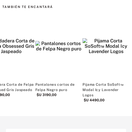
MÁS PARA MIMARTE
Sudadera Corta de Felpa
Pantalón Deportivo de
Pantalones Co
Obsessed Gris Jaspeado
Polar Off-Duty Pretty
Felpa Gris Ja
$U
4490
,
00
$U
3190
,
00
Blossom
$U
2694
,
00
$U
4490
,
00
Rebajas PINK APPAREL 40%