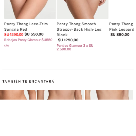
Panty Thong Lace-Trim
Panty Thong Smooth
Panty Thong 
Sangria Red
Strappy-Back High-Leg
Pink Leopard
$U
550
,
00
$U
1290
,
00
$U
890
,
00
Black
Rebajas Panty Glamour $U550
$U
1290
,
00
c/u
Panties Glamour 3 x $U
2.590.00
TAMBIÉN TE ENCANTARÁ