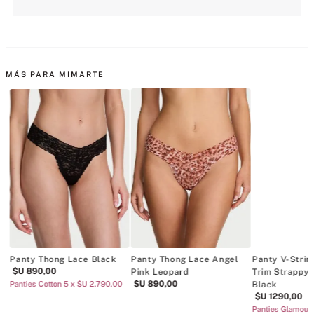
MÁS PARA MIMARTE
Panty Thong Lace Black
Panty Thong Lace Angel
Panty V-Strin
$U
890
,
00
te
Pink Leopard
Trim Strappy 
$U
890
,
00
Panties Cotton 5 x $U 2.790.00
Black
$U
1290
,
00
Panties Glamour 