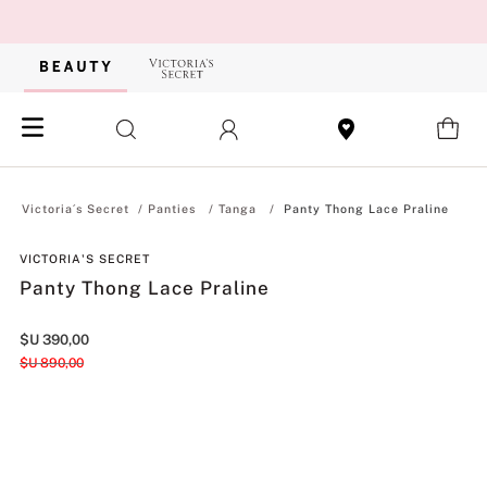
Panties
Tanga
Panty Thong Lace Praline
VICTORIA'S SECRET
Panty Thong Lace Praline
$U
390
,
00
$U
890
,
00