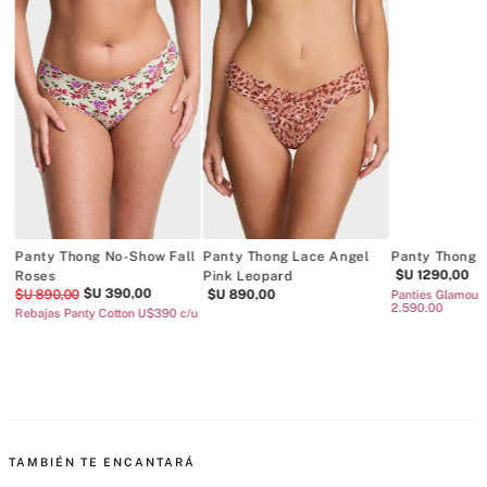
Panty Thong No-Show Fall
Panty Thong Lace Angel
Panty Thong V
$U
1290
,
00
Roses
Pink Leopard
$U
390
,
00
$U
890
,
00
$U
890
,
00
Panties Glamour 
2.590.00
Rebajas Panty Cotton U$390 c/u
TAMBIÉN TE ENCANTARÁ