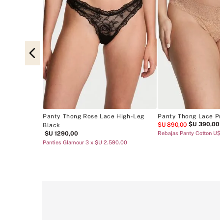
elicate
.00
Panty Thong Rose Lace High-Leg
Panty Thong Lace P
$U
390
,
00
$U
890
,
00
Black
$U
1290
,
00
Rebajas Panty Cotton U
Panties Glamour 3 x $U 2.590.00