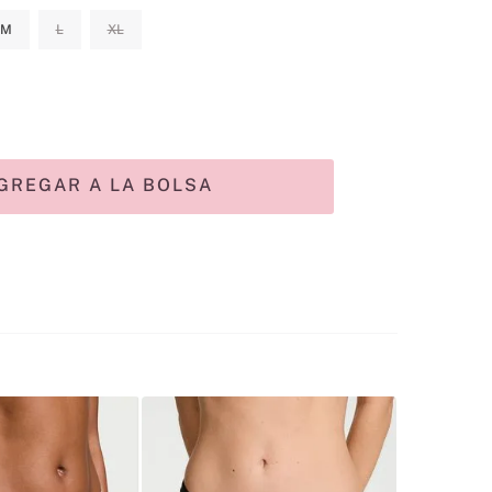
M
L
XL
GREGAR A LA BOLSA