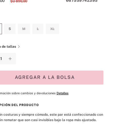
667559742395
00
$U
890
,
00
S
M
L
XL
 de tallas
＋
AGREGAR A LA BOLSA
rmación sobre cambios y devoluciones
Detalles
PCIÓN DEL PRODUCTO
in costuras y siempre cómodo, este par está confeccionado con 
in rematar que son casi invisibles bajo la ropa más ajustada.