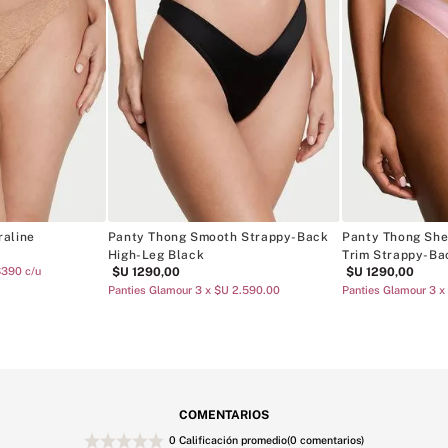
Panty Thong Smooth Strappy-Back
Panty Thong She
raline
High-Leg Black
Trim Strappy-Ba
$U
1290
,
00
$U
1290
,
00
$390 c/u
Panties Glamour 3 x $U 2.590.00
Panties Glamour 3 x
COMENTARIOS
0 Calificación promedio
(0 comentarios)