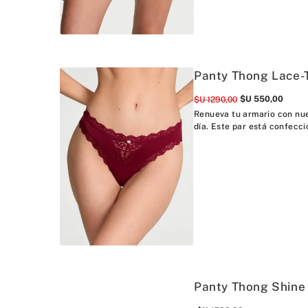
Panty Thong Lace-
$U
550
,
00
$U
1290
,
00
Renueva tu armario con nue
día. Este par está confecci
Panty Thong Shine