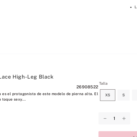
L
Lace High-Leg Black
Talla
26908522
 es el protagonista de este modelo de pierna alta. El
XS
S
n toque sexy...
－
＋