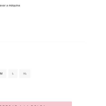
avar a máquina
M
L
XL