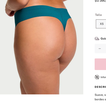
$U
390
,
8
.
bare vanilla
9
.
mist
Talla
10
.
body
XS
Guia
－
Info
DESCRI
Suave, s
bordes s