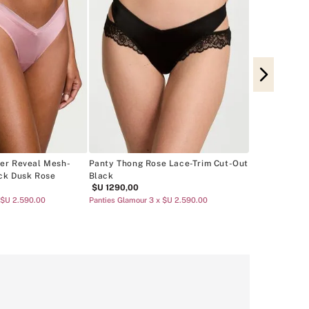
Panty Thong 
Lace Rose Cl
$U
1290
,
00
Panties Glamour
er Reveal Mesh-
Panty Thong Rose Lace-Trim Cut-Out
ck Dusk Rose
Black
$U
1290
,
00
 $U 2.590.00
Panties Glamour 3 x $U 2.590.00