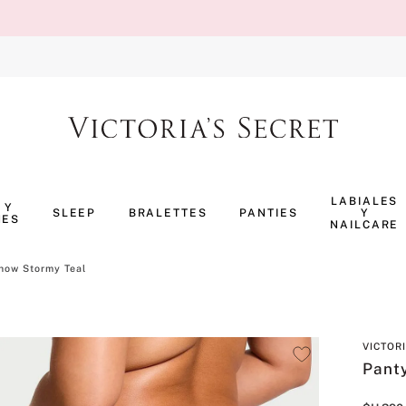
TÉRMINOS MÁS BUSCADOS
1
.
body splash
LABIALES
 Y
SLEEP
BRALETTES
PANTIES
Y
NES
2
.
perfumes
NAILCARE
3
.
pijama
how Stormy Teal
4
.
ropa interior
5
.
vainilla
VICTOR
6
.
bombshell
Pant
7
.
splash