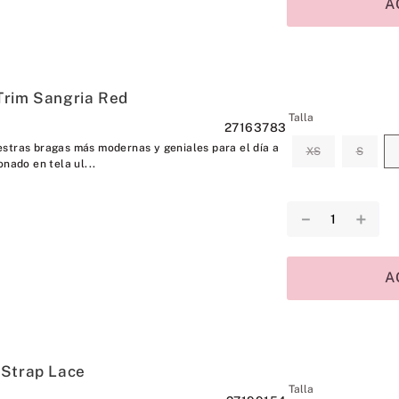
A
Trim Sangria Red
Talla
27163783
stras bragas más modernas y geniales para el día a
XS
S
onado en tela ul...
－
＋
A
 Strap Lace
Talla