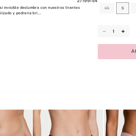
27199154
i invisible deslumbra con nuestros tirantes
XS
S
lizado y pedrería bri...
－
＋
A