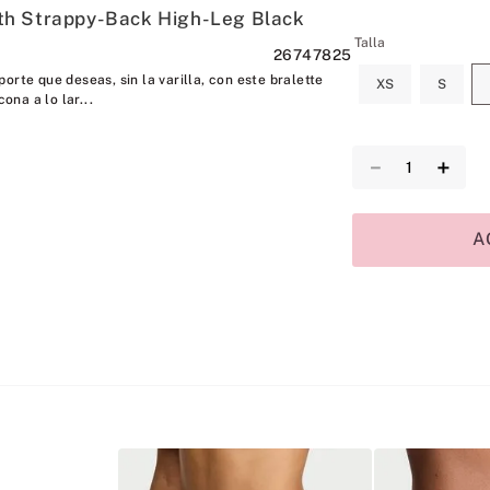
h Strappy-Back High-Leg Black
Talla
26747825
orte que deseas, sin la varilla, con este bralette
XS
S
cona a lo lar...
－
＋
A