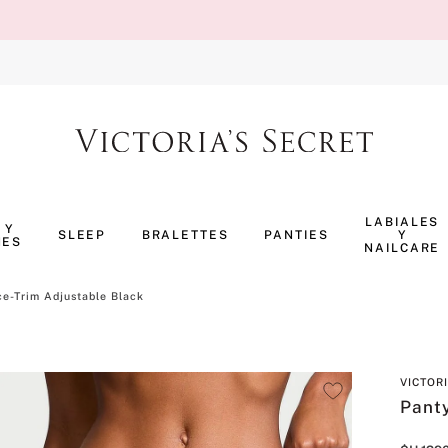
TÉRMINOS MÁS BUSCADOS
1
.
body splash
LABIALES
 Y
SLEEP
BRALETTES
PANTIES
Y
NES
2
.
perfumes
NAILCARE
3
.
pijama
ce-Trim Adjustable Black
4
.
ropa interior
5
.
vainilla
VICTOR
6
.
bombshell
Panty
7
.
splash