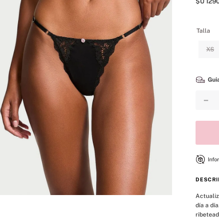
$U
129
8
.
bare vanilla
9
.
mist
Talla
10
.
body
XS
Guia
－
Info
DESCRI
Actualiz
día a dí
ribetead