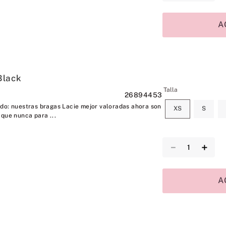
A
Black
Talla
26894453
do: nuestras bragas Lacie mejor valoradas ahora son
XS
S
 que nunca para ...
－
＋
A