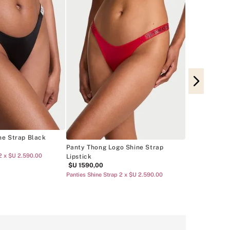
Panty Thong
$U
$U
1290
,
00
Rebajas Panty 
ne Strap Black
Panty Thong Logo Shine Strap
 2 x $U 2.590.00
Lipstick
$U
1590
,
00
Panties Shine Strap 2 x $U 2.590.00