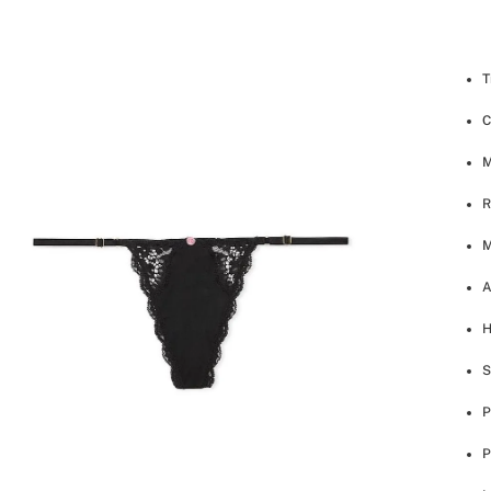
T
C
M
R
M
A
H
S
P
P