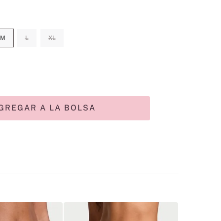
M
L
XL
GREGAR A LA BOLSA