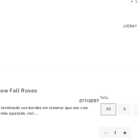
L
LYCRA® 
ow Fall Roses
Talla
27110297
 terminado con bordes sin rematar que son casi
XS
S
 más ajustada, incl...
－
＋