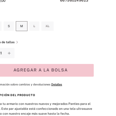
667560249623
0
,
00
S
M
L
XL
 de tallas
＋
AGREGAR A LA BOLSA
rmación sobre cambios y devoluciones
Detalles
PCIÓN DEL PRODUCTO
a tu armario con nuestros nuevos y mejorados Panties para el 
a. Este par ajustable está confeccionado en una tela ultrasuave 
o con nuestro encaje más suave hasta la fecha.