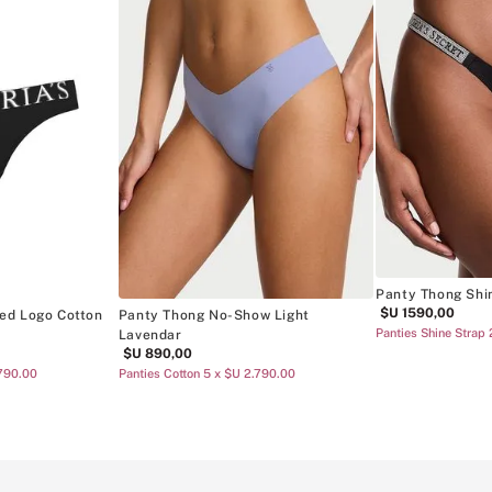
Panty Thong Shi
$U
1590
,
00
ed Logo Cotton
Panty Thong No-Show Light
Panties Shine Strap
Lavendar
$U
890
,
00
.790.00
Panties Cotton 5 x $U 2.790.00