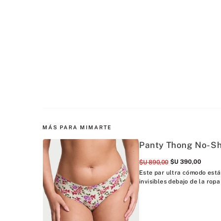
MÁS PARA MIMARTE
Panty Thong No-Sh
$U
390
,
00
$U
890
,
00
Este par ultra cómodo está
invisibles debajo de la ropa