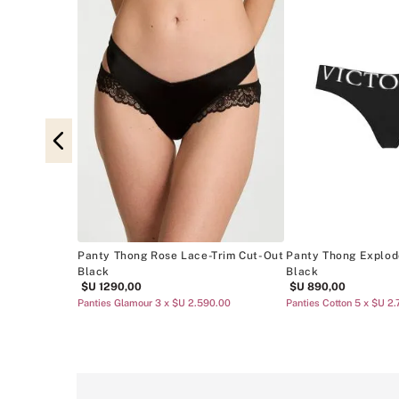
im Adjustable
90.00
Panty Thong Explod
Panty Thong Rose Lace-Trim Cut-Out
Black
Black
$U
890
,
00
$U
1290
,
00
Panties Cotton 5 x $U 2
Panties Glamour 3 x $U 2.590.00