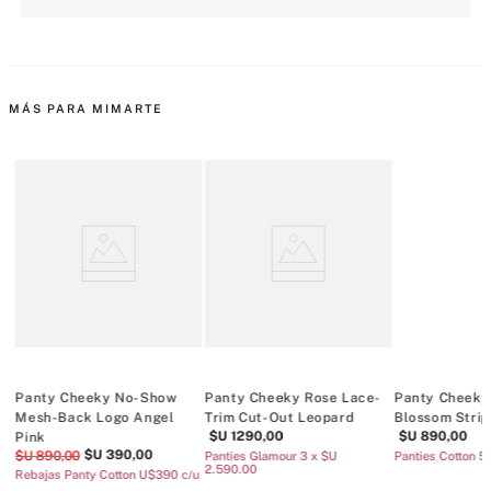
MÁS PARA MIMARTE
Panty Cheeky No-Show
Panty Cheeky Rose Lace-
Panty Cheeky
Mesh-Back Logo Angel
Trim Cut-Out Leopard
Blossom Strip
$U
1290
,
00
$U
890
,
00
Pink
$U
390
,
00
$U
890
,
00
Panties Glamour 3 x $U
Panties Cotton 5
2.590.00
Rebajas Panty Cotton U$390 c/u