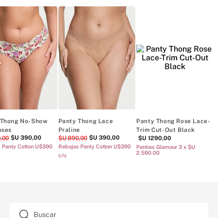
Panty Thong Rose Lace
Panty Thong Smooth
Panty Thong 
High-Leg Black
Strappy-Back High-Leg
Pink Leopard
$U
1290
,
00
$U
890
,
00
Black
/u
$U
1290
,
00
Panties Glamour 3 x $U
2.590.00
Panties Glamour 3 x $U
2.590.00
TAMBIÉN TE ENCANTARÁ