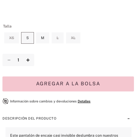
Talla
XS
S
M
L
XL
－
＋
AGREGAR A LA BOLSA
Información sobre cambios y devoluciones
Detalles
DESCRIPCIÓN DEL PRODUCTO
Este pantalón de encaje casi invisible deslumbra con nuestros 