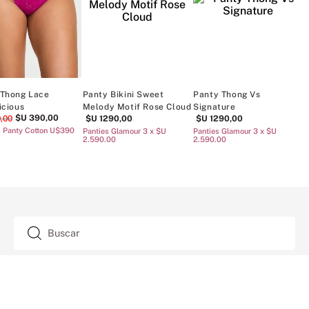
Panty Thong Lace Black
Panty Thong Lace Praline
Panty Thong 
$U
390
,
00
$U
890
,
00
$U
890
,
00
Pink Leopard
Rebajas Panty Cotton U$390 c/u
$U
890
,
00
Panties Cotton 5 x $U 2.790.00
TAMBIÉN TE ENCANTARÁ