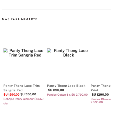
MÁS PARA MIMARTE
Panty Thong Lace-Trim
Panty Thong Lace Black
Panty Thong 
$U
890
,
00
Sangria Red
Print
$U
550
,
00
$U
1290
,
00
$U
1290
,
00
Panties Cotton 5 x $U 2.790.00
/u
Rebajas Panty Glamour $U550
Panties Glamour 
2.590.00
c/u