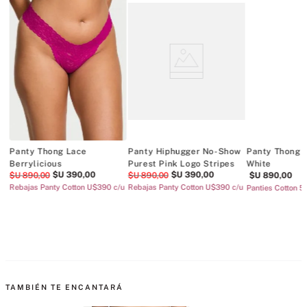
w
Panty Thong Lace
Panty Hiphugger No-Show
Panty Thong 
Berrylicious
Purest Pink Logo Stripes
White
$U
390
,
00
$U
390
,
00
$U
890
,
00
$U
890
,
00
$U
890
,
00
/u
Rebajas Panty Cotton U$390 c/u
Rebajas Panty Cotton U$390 c/u
Panties Cotton 5
TAMBIÉN TE ENCANTARÁ