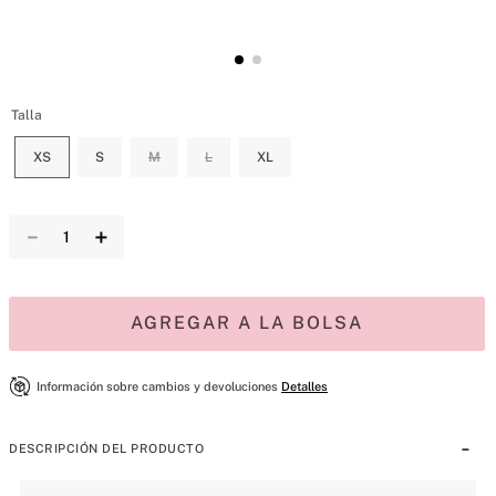
Talla
XS
S
M
L
XL
－
＋
AGREGAR A LA BOLSA
Información sobre cambios y devoluciones
Detalles
DESCRIPCIÓN DEL PRODUCTO