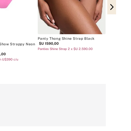
Panty Thong 
$U
890
,
00
Panties Cotton 
Panty Thong Shine Strap Black
$U
1590
,
00
 Show Strappy Neon
Panties Shine Strap 2 x $U 2.590.00
0
,
00
on U$390 c/u