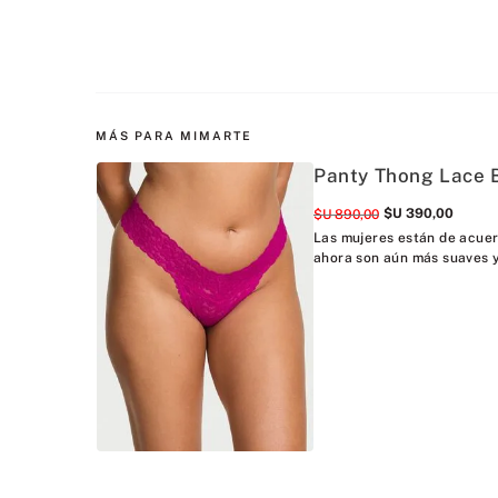
MÁS PARA MIMARTE
Panty Thong Lace B
$U
390
,
00
$U
890
,
00
Las mujeres están de acuer
ahora son aún más suaves y