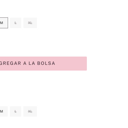
M
L
XL
GREGAR A LA BOLSA
M
L
XL