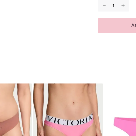
－
＋
A