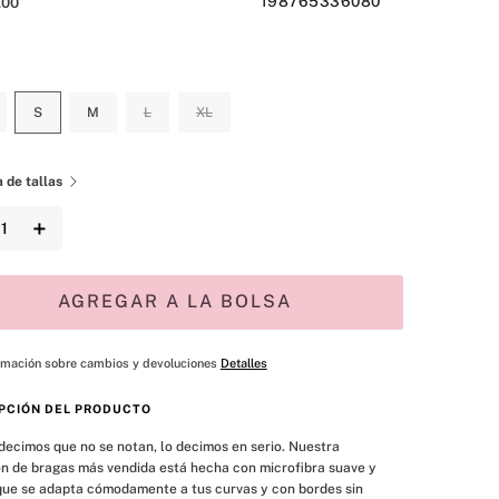
198765336080
,
00
S
M
L
XL
 de tallas
＋
AGREGAR A LA BOLSA
rmación sobre cambios y devoluciones
Detalles
PCIÓN DEL PRODUCTO
ecimos que no se notan, lo decimos en serio. Nuestra 
n de bragas más vendida está hecha con microfibra suave y 
ue se adapta cómodamente a tus curvas y con bordes sin 