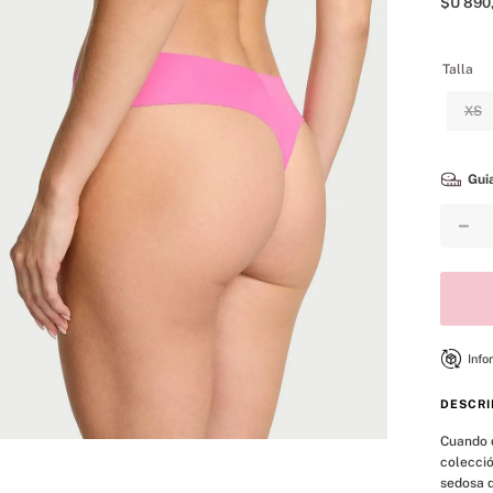
$U
890
8
.
mist
9
.
body
Talla
10
.
bare vanilla
XS
Guia
－
Info
DESCRI
Cuando d
colecció
sedosa q