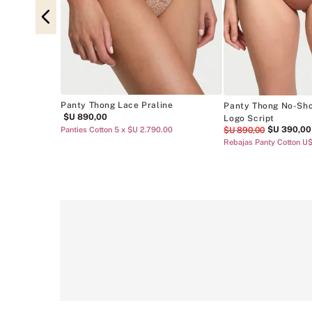
ace Noir
 c/u
Panty Thong Lace Praline
Panty Thong No-Sho
$U
890
,
00
Logo Script
$U
390
,
00
$U
890
,
00
Panties Cotton 5 x $U 2.790.00
Rebajas Panty Cotton U