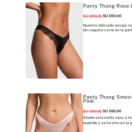
Panty Thong Rose 
$U
550
,
00
$U
1290
,
00
Nuestro delicado encaje ro
Un coqueto corte en la part
Panty Thong Smoot
Pink
$U
550
,
00
$U
1290
,
00
Añade este estilo sexy a tu 
espalda y corte alto en la p