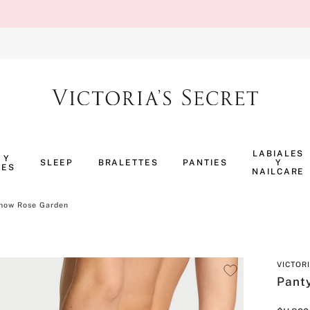
TÉRMINOS MÁS BUSCADOS
1
.
body splash
LABIALES
 Y
SLEEP
BRALETTES
PANTIES
Y
NES
2
.
perfumes
NAILCARE
3
.
ropa interior
how Rose Garden
4
.
pijama
5
.
vainilla
VICTOR
6
.
bombshell
Pant
7
.
splash