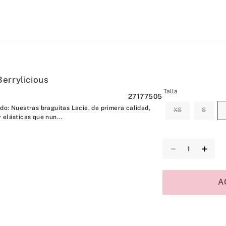
errylicious
Talla
27177505
do: Nuestras braguitas Lacie, de primera calidad,
XS
S
 elásticas que nun...
－
＋
A