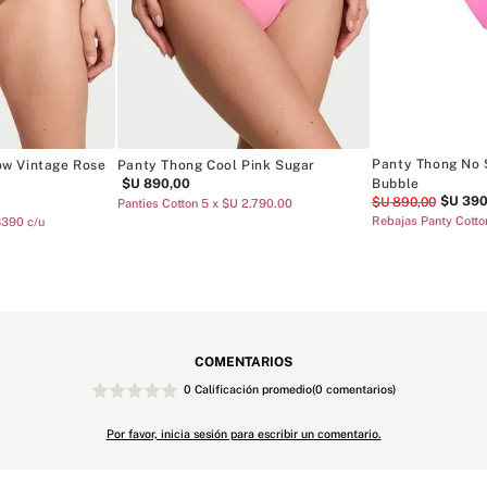
Panty Thong No
w Vintage Rose
Panty Thong Cool Pink Sugar
$U
890
,
00
Bubble
$U
39
$U
890
,
00
Panties Cotton 5 x $U 2.790.00
Rebajas Panty Cott
$390 c/u
COMENTARIOS
0 Calificación promedio
(0 comentarios)
Por favor, inicia sesión para escribir un comentario.