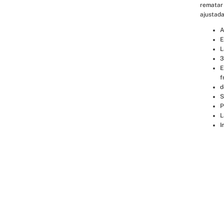
rematar 
ajustada
A
E
L
3
E
f
d
S
P
L
I