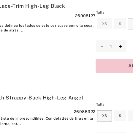
Lace-Trim High-Leg Black
Talla
26908127
XS
S
sa delinea los lados de este par suave como la seda.
e de atrás ...
－
＋
A
h Strappy-Back High-Leg Angel
Talla
26985322
XS
S
lista de imprescindibles. Con detalles de tiras en la
ierna, est...