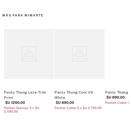
MÁS PARA MIMARTE
Panty Thong Lace-Trim
Panty Thong Cool VS
Panty Thong 
$U
890
,
00
Print
White
$U
1290
,
00
$U
890
,
00
Panties Cotton 5
/u
Panties Glamour 3 x $U
Panties Cotton 5 x $U 2.790.00
2.590.00