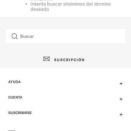
Intenta buscar sinónimos del término
deseado
Buscar
SUSCRIPCIÓN
AYUDA
+
Contacto
CUENTA
+
Tiendas
Tu cuenta
SUSCRIBIRSE
+
Preguntas frecuentes
Emails
Envíos y devoluciones