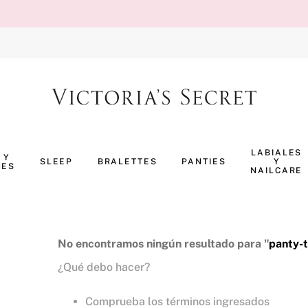
TÉRMINOS MÁS BUSCADOS
1
.
body splash
LABIALES
 Y
SLEEP
BRALETTES
PANTIES
Y
NES
2
.
perfumes
NAILCARE
3
.
pijama
4
.
ropa interior
5
.
vainilla
No encontramos ningún resultado para "
panty-
¿Qué debo hacer?
6
.
bombshell
7
.
splash
Comprueba los términos ingresados