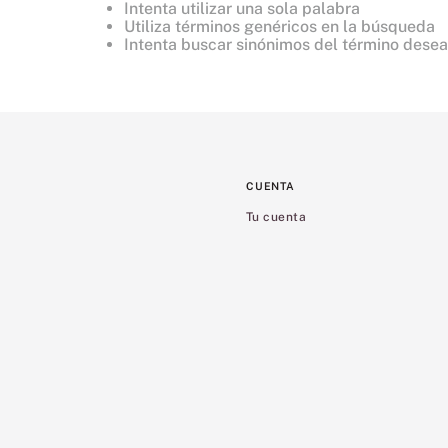
Intenta utilizar una sola palabra
8
.
bare vanilla
Utiliza términos genéricos en la búsqueda
Intenta buscar sinónimos del término dese
9
.
mist
10
.
body
CUENTA
Tu cuenta