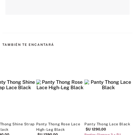
MÁS PARA MIMARTE
Panty Thong Lace Angel
Panty Thong Sheer Reveal
Panty Thong 
Pink Leopard
Mesh-Trim Strappy-Back
Trim Cut-Out 
$U
890
,
00
$U
1290
,
00
Dusk Rose