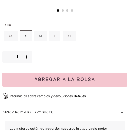
Talla
XS
S
M
L
XL
－
＋
AGREGAR A LA BOLSA
Información sobre cambios y devoluciones
Detalles
DESCRIPCIÓN DEL PRODUCTO
Las mujeres están de acuerdo: nuestras bragas Lacie mejor 